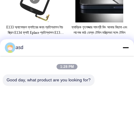
one
E133 অ্যাসেম্বল ফ্লাইয়ের জন্য প্রতিস্থাপন টাচ
ফ্যাব্রিক গৃহসজ্জার সামগ্রী কিং আকার বিছানা এবং
C
vo
স্ক্রিন E134 ফ্লাই Eplace প্রতিস্থাপন E133
লাগেজ কাঠ ডেস্ক টেবিল মন্ত্রিসভা সঙ্গে টেবিল
Sc
অ্যাসেম্বল ফ্লাই E134 Replacemen Fly
asd
ট্যাগ
1:28 PM
আইফোন গ্লাস প্রতিস্থাপন
আইফোন 5 এস স্ক্রিন প্রতিস্থাপন
Good day, what product are you looking for?
আইফোন 6 এস স্ক্রিন প্রতিস্থাপন
আমাদের সাথে যোগাযোগ করুন
China Phone LCD Screen Replacement Online Market