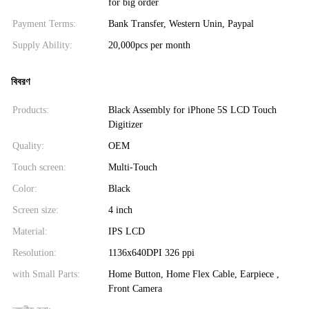
for big order
Payment Terms:
Bank Transfer, Western Unin, Paypal
Supply Ability:
20,000pcs per month
বিবরণ
Products:
Black Assembly for iPhone 5S LCD Touch
Digitizer
Quality:
OEM
Touch screen:
Multi-Touch
Color:
Black
Screen size:
4 inch
Material:
IPS LCD
Resolution:
1136x640DPI 326 ppi
with Small Parts:
Home Button, Home Flex Cable, Earpiece ,
Front Camera