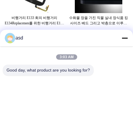
스크
비행거리 E133 회의 비행거리
수화물 장을 가진 직물 실내 장식품 킹
I
 보
E134Replacemen를 위한 비행거리 E133
사이즈 베드 그리고 박층으로 이루어
운
회의 비행거리 E134Replacement 터치
지는 목제 책상 테이블
스크린을 위한 보충 터치스크린
asd
꼬리표
3:03 AM
아이폰 글라스 대체
아이폰 5s 스크린 대체
Good day, what product are you looking for?
아이폰 6s 스크린 대체
저희에게 연락하십시오
China Phone LCD Screen Replacement Online Market
주소:
address China Phone LCD Screen Replacement Online Market