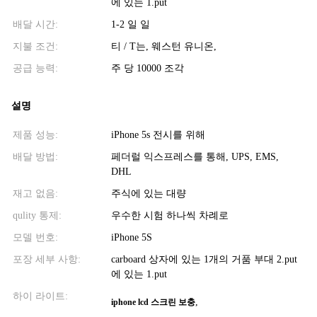
에 있는 1.put
배달 시간:
1-2 일 일
지불 조건:
티 / T는, 웨스턴 유니온,
공급 능력:
주 당 10000 조각
설명
제품 성능:
iPhone 5s 전시를 위해
배달 방법:
페더럴 익스프레스를 통해, UPS, EMS,
DHL
재고 없음:
주식에 있는 대량
qulity 통제:
우수한 시험 하나씩 차례로
모델 번호:
iPhone 5S
포장 세부 사항:
carboard 상자에 있는 1개의 거품 부대 2.put
에 있는 1.put
하이 라이트:
,
iphone lcd 스크린 보충