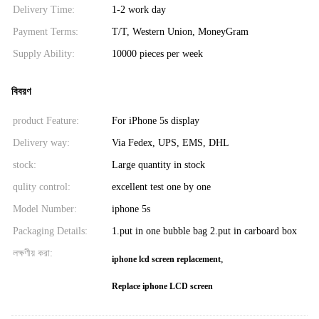
Delivery Time:
1-2 work day
Payment Terms:
T/T, Western Union, MoneyGram
Supply Ability:
10000 pieces per week
বিবরণ
product Feature:
For iPhone 5s display
Delivery way:
Via Fedex, UPS, EMS, DHL
stock:
Large quantity in stock
qulity control:
excellent test one by one
Model Number:
iphone 5s
Packaging Details:
1.put in one bubble bag 2.put in carboard box
লক্ষণীয় করা:
,
iphone lcd screen replacement
Replace iphone LCD screen