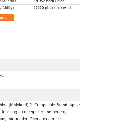
nt Terms:
T/T, Western Union,
 Ability:
10000 pieces per week
ิดต่อ
box
hina (Mainland) 2. Compatible Brand: Apple
nsisting on the spirit of the honest,
mpany Information Oknuo electronic