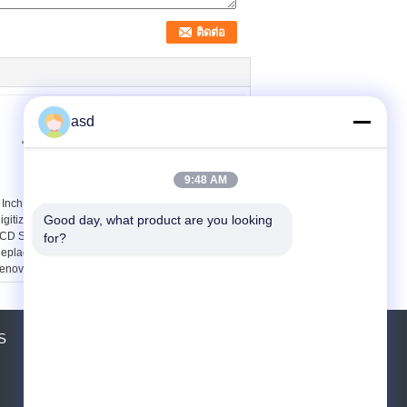
asd
9:48 AM
 Inch Touch Screen
5.0 Inch 1780 x
Good day, what product are you looking 
igitizer Cell Phone
720Pixel Lenovo lcd
CD Screen
screen replacement
for?
eplacement For
wtih Assembly Display
enovo P780
For P780
S
ขอใบเสนอราคา
ส่ง