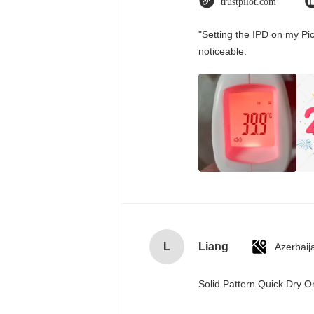
trustpilot.com
"Setting the IPD on my Pi
noticeable.
L
Liang
Azerbaij
Solid Pattern Quick Dry