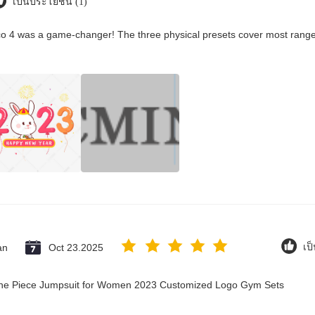
เป็นประโยชน์ (1)
co 4 was a game-changer! The three physical presets cover most ranges
an
Oct 23.2025
เป
 One Piece Jumpsuit for Women 2023 Customized Logo Gym Sets