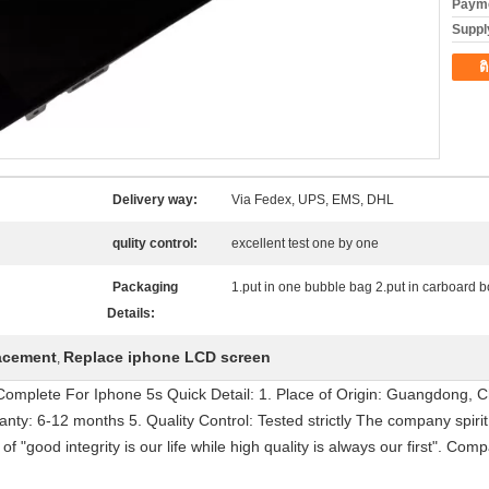
Payme
Supply
ต
Delivery way:
Via Fedex, UPS, EMS, DHL
qulity control:
excellent test one by one
Packaging
1.put in one bubble bag 2.put in carboard 
Details:
lacement
Replace iphone LCD screen
,
Complete For Iphone 5s Quick Detail: 1. Place of Origin: Guangdong, C
y: 6-12 months 5. Quality Control: Tested strictly The company spirit: I
f "good integrity is our life while high quality is always our first". Co