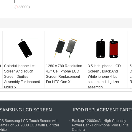
(
0
/ 3000)
์
Colorful Iphone Lcd
1280 x 780 Resolution
3.5 Inch Iphone LCD
5
Screen And Touch
4.7" Cell Phone LCD
Screen , Black And
D
Screen Digitizer
Screen Replacement
White iphone 4 lcd
L
Assembly For Iphone6
For HTC One X
screen and digitizer
R
6plus 5
assembly
L
SAMSUNG LCD SCREEN
IPOD REPLACEMENT PART
IPS Samsung LCD Touch Screen with
Backup 12000mAh High Capacity
rame For S3 i9300 LCD With Digitizer
Power Bank For iPhone iPod Digital
hite
Camera