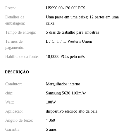
Preço:
US$90.00-120.00LPCS
Detalhes da
Uma parte em uma caixa; 12 partes em uma
embalagem:
caixa
Tempo de entrega:
5 dias de trabalho para amostras
Termos de
L / C, T / T, Western Union
pagamento:
Habilidade da fonte:
10,0000 PCes pelo mês
DESCRIÇÃO
Condutor:
Mergulhador interno
chip:
Samsung 5630 110lm/w
Watt:
100W
Aplicação:
dispositivo elétrico alto da baía
Ângulo de feixe:
° 360
Garantia:
5 anos