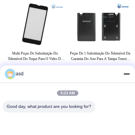
GA
Multi Peças De Substituição Do
Peças De 1 Substituição Do Telemóvel Da
Tel
00
Telemóvel Do Toque Para O Vidro Da
Garantia Do Ano Para A Tampa Traseira
Exposição De Nokia Lumia630
Preta De Lenovo P780
asd
ETIQUETAS
5:23 AM
peças sobresselentes de Samsung
Lâmpada LED de milho
Good day, what product are you looking for?
bulbo conduzido da espiga de milho
CONTACTE-NOS