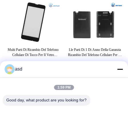
0
Multi Parti Di Ricambio Del Telefono
Lle Parti Di 1 Di Anno Della Garanzia
Sc
rti
Cellulare Di Tocco Per Il Vetro
Ricambio Del Telefono Cellulare Per La
C
 In
Dell'esposizione Di Nokia Lumia630
Copertura Posteriore Nera Di Lenovo
Sam
P780
asd
ETICHETTE
1:59 PM
pezzi di ricambio di Samsung
Lampadina LED di mais
Good day, what product are you looking for?
lampadina principale della pannocchia di
granturco
CONTATTICI