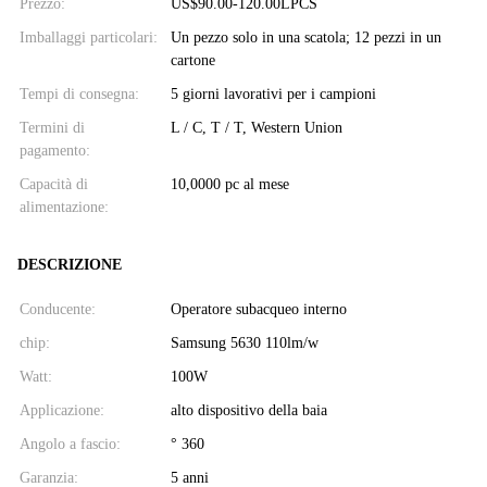
Prezzo:
US$90.00-120.00LPCS
Imballaggi particolari:
Un pezzo solo in una scatola; 12 pezzi in un
cartone
Tempi di consegna:
5 giorni lavorativi per i campioni
Termini di
L / C, T / T, Western Union
pagamento:
Capacità di
10,0000 pc al mese
alimentazione:
DESCRIZIONE
Conducente:
Operatore subacqueo interno
chip:
Samsung 5630 110lm/w
Watt:
100W
Applicazione:
alto dispositivo della baia
Angolo a fascio:
° 360
Garanzia:
5 anni