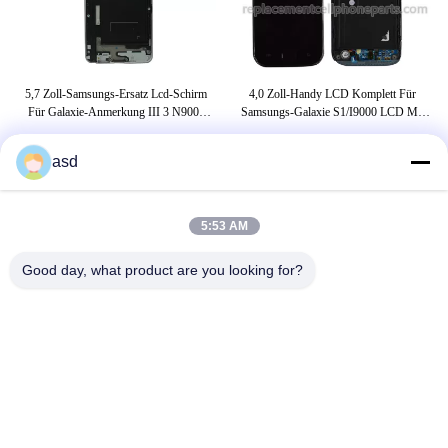
Für
5,7 Zoll-Samsungs-Ersatz Lcd-Schirm
4,0 Zoll-Handy LCD Komplett Für
Mat
vo
Für Galaxie-Anmerkung III 3 N9000
Samsungs-Galaxie S1/I9000 LCD Mit
9002 9005
Touch Screen
asd
UMBAUTEN
5:53 AM
Ersatzteile Samsung
LED-Mais-Glühbirne
Good day, what product are you looking for?
geführte Maiskolbenbirne
TRETEN SIE MIT UNS IN VERBINDUNG
China Phone LCD Screen Replacement Online Market