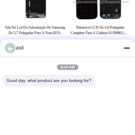
l Da
Tela Do Lcd Da Substituição De Samsung
Telemóvel LCD De 4,0 Polegadas
Pe
ira
De 5,7 Polegadas Para A Nota III Da
Completo Para A Galáxia S1/I9000 LCD
S
Galáxia 3 N9000 9002 9005
De Samsung Com A Tela De Toque
asd
ETIQUETAS
6:40 AM
substituição de tela de lcd do telefone
peças sobresselentes de Samsung
celular
Good day, what product are you looking for?
Exposição do LCD do telemóvel
CONTACTE-NOS
China Phone LCD Screen Replacement Online Market