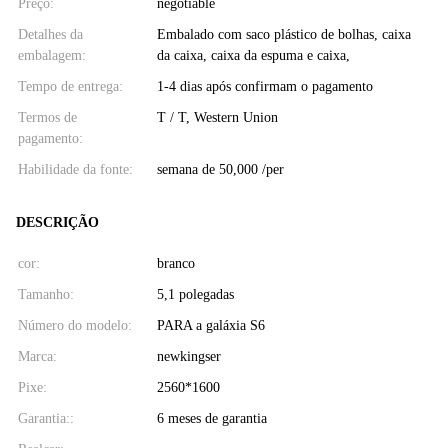
Preço:
negotiable
Detalhes da
Embalado com saco plástico de bolhas, caixa
embalagem:
da caixa, caixa da espuma e caixa,
Tempo de entrega:
1-4 dias após confirmam o pagamento
Termos de
T / T, Western Union
pagamento:
Habilidade da fonte:
semana de 50,000 /per
DESCRIÇÃO
cor:
branco
Tamanho:
5,1 polegadas
Número do modelo:
PARA a galáxia S6
Marca:
newkingser
Pixe:
2560*1600
Garantia::
6 meses de garantia