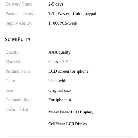
Delivery Time:
2-5 days
Payment Terms:
T/T ,Western Union,paypal
Supply Ability:
1, 000PCS/week
SỰ MIÊU TẢ
Quality:
AAA quality
Material:
Glass + TFT
Product Name:
LCD screen for iphone
Color:
black white
Size:
Original size
Compatibility:
For iphone 4
Điểm nổi bật:
,
Mobile Phone LCD Display
Cell Phone LCD Display