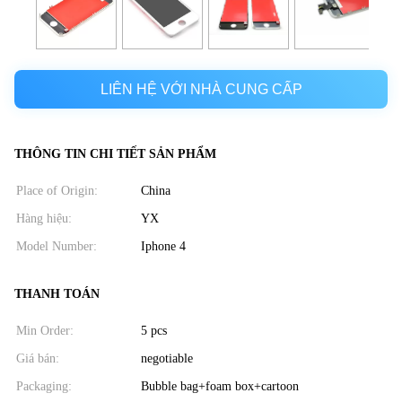
LIÊN HỆ VỚI NHÀ CUNG CẤP
THÔNG TIN CHI TIẾT SẢN PHẨM
Place of Origin:
China
Hàng hiệu:
YX
Model Number:
Iphone 4
THANH TOÁN
Min Order:
5 pcs
Giá bán:
negotiable
Packaging:
Bubble bag+foam box+cartoon