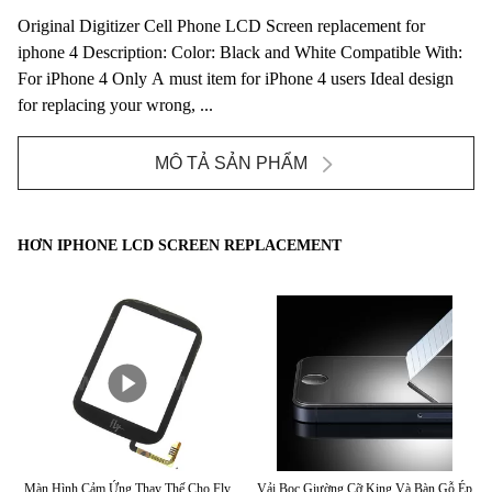
Original Digitizer Cell Phone LCD Screen replacement for
iphone 4 Description: Color: Black and White Compatible With:
For iPhone 4 Only A must item for iPhone 4 users Ideal design
for replacing your wrong, ...
MÔ TẢ SẢN PHẨM
HƠN IPHONE LCD SCREEN REPLACEMENT
one
Màn Hình Cảm Ứng Thay Thế Cho Fly
Vải Bọc Giường Cỡ King Và Bàn Gỗ Ép
C