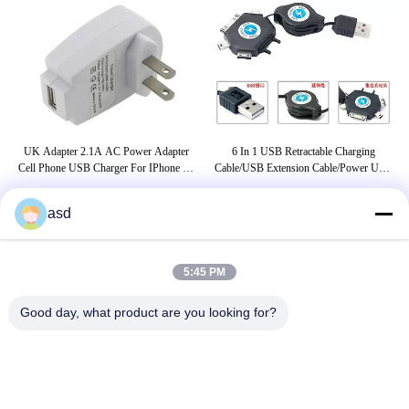
For
UK Adapter 2.1A AC Power Adapter
6 In 1 USB Retractable Charging
one
Cell Phone USB Charger For IPhone 5S
Cable/USB Extension Cable/power USB
F
IPad Samsung Tablet PC
Cable/USB Connector
asd
THẺ
5:45 PM
cáp dữ liệu micro usb
cáp sạc apple iphone
Good day, what product are you looking for?
dây sạc apple iphone
LIÊN HỆ CHÚNG TÔI