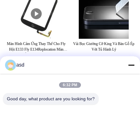
one
Màn Hình Cảm Ứng Thay Thế Cho Fly
Vải Bọc Giường Cỡ King Và Bàn Gỗ Ép
C
vo
Hội E133 Fly E134Replocation Màn
Với Tủ Hành Lý
Sc
Hình Cảm Ứng Cho Fly E133 Hội Fly
E134Replacemen
asd
THẺ
6:32 PM
thay mặt kính iphone
thay màn hình iphone 5s
Good day, what product are you looking for?
thay màn hình iphone 6s
LIÊN HỆ CHÚNG TÔI