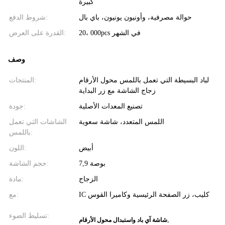
كبيرة
حوالة مصرفية، وأونيون يونيون، باي بال
شروط الدفع:
20، 000pcs في الشهر
القدرة على العرض:
وصف
لباد البسيطة التي تعمل باللمس محول الأرقام
المنتجات:
زجاج الشاشة مع زر البداية
تصنيع المعدات الأصلية
جودة:
اللمس المتعدد، شاشة سعوية
الشاشات التي تعمل
باللمس:
أبيض
اللون:
7,9 بوصة
حجم الشاشة:
الزجاج
مادة:
IC كليب، زر الصفحة الرئيسية وكاميرا القوس
مع:
تسليط الضوء:
,
شاشة آي باد واستبدال محول الأرقام