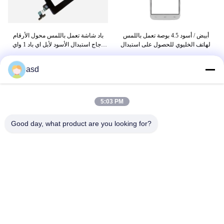
ال الشاشة
أبيض / أسود 4.5 بوصة تعمل باللمس
باد شاشة تعمل باللمس محول الأرقام
ال
لى
الهاتف الخليوي للحصول على استبدال
زجاج استبدال الأسود لأبل اي باد 1 واي
مح
Alcate OT7050
فاي الجيل الثالث 3G
asd
بطاقة
5:03 PM
استبدال شاشة ايباد اير 2
اصلاح شاشة ايباد ابل
Good day, what product are you looking for?
شاشة آي باد واستبدال محول الأرقام
اتّصل بنا
China Phone LCD Screen Replacement Online Market
address China Phone LCD Screen Replacement Online Market
عنوان: