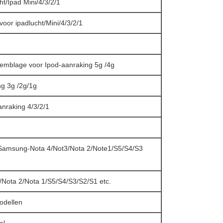
ht/Ipad Mini/4/3/2/1
oor ipadlucht/Mini/4/3/2/1
semblage voor Ipod-aanraking 5g /4g
ng 3g /2g/1g
anraking 4/3/2/1
Samsung-Nota 4/Not3/Nota 2/Note1/S5/S4/S3
/Nota 2/Nota 1/S5/S4/S3/S2/S1 etc.
modellen