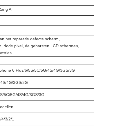
Rang A
an het reparatie defecte scherm,
n, dode pixel, de gebarsten LCD schermen,
esties
iphone 6 Plus/6/5S/5C/5G/4S/4G/3GS/3G
ne 4S/4G/3GS/3G
6/5S/5C/5G/4S/4G/3GS/3G
odellen
/4/3/2/1