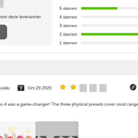
5 sterren
oor deze leverancier
4 sterren
3 sterren
2 sterren
1 sterren
uvalu
Oct 29.2025
co 4 was a game-changer! The three physical presets cover most ranges