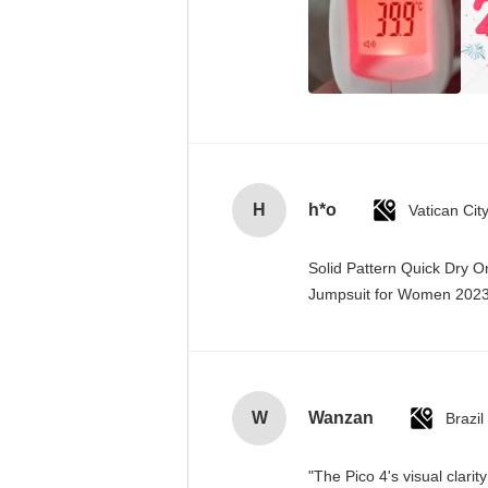
H
h*o
Solid Pattern Quick Dry 
Jumpsuit for Women 20
W
Wanzan
Brazil
"The Pico 4's visual clari