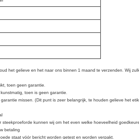
el
t, houd het gelieve en het naar ons binnen 1 maand te verzenden. Wij z
ikt, toen geen garantie.
kunstmatig, toen is geen garantie.
garantie missen. (Dit punt is zeer belangrijk, te houden gelieve het etik
al
r steekproeforde kunnen wij om het even welke hoeveelheid goedkeur
w betaling
n goede staat vóór bericht worden getest en worden verpakt.