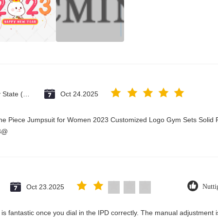
Vatican City State (Holy See)
Oct 24.2025
One Piece Jumpsuit for Women 2023 Customized Logo Gym Sets Solid P
23@
Oct 23.2025
Nutti
ty is fantastic once you dial in the IPD correctly. The manual adjustment