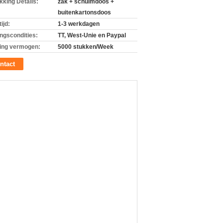
kking Details:
zak + schuimdoos +
buitenkartonsdoos
ijd:
1-3 werkdagen
ingscondities:
TT, West-Unie en Paypal
ing vermogen:
5000 stukken/Week
ntact