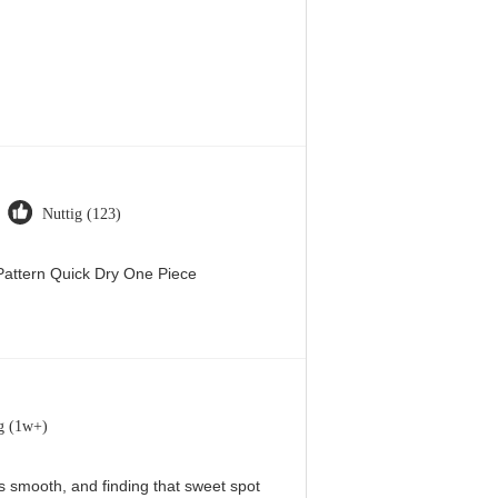
Nuttig (123)
attern Quick Dry One Piece
g (1w+)
 is smooth, and finding that sweet spot