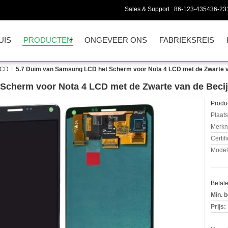
Sales & Support :
86-123-435436-23
UIS
PRODUCTEN
ONGEVEER ONS
FABRIEKSREIS
LCD
5.7 Duim van Samsung LCD het Scherm voor Nota 4 LCD met de Zwarte 
Scherm voor Nota 4 LCD met de Zwarte van de Beci
Produc
Plaats
Merkn
Certif
Mode
Betal
Min. b
Prijs: