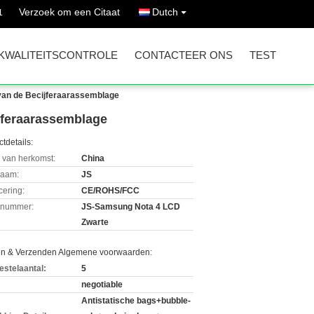
Verzoek om een Citaat
Dutch
1
KWALITEITSCONTROLE
CONTACTEER ONS
TEST
van de Becijferaarassemblage
jferaarassemblage
tdetails:
 van herkomst:
China
aam:
JS
icering:
CE/ROHS/FCC
lnummer:
JS-Samsung Nota 4 LCD
Zwarte
en & Verzenden Algemene voorwaarden:
estelaantal:
5
negotiable
Antistatische bags+bubble-