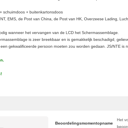
 + schuimdoos + buitenkartonsdoos
T, EMS, de Post van China, de Post van HK, Overzeese Lading, Luch
n nodig wanneer het vervangen van de LCD het Schermassemblage.
hermassemblage is zeer breekbaar en is gemakkelijk beschadigd, geliev
or een gekwalificeerde persoon moeten zou worden gedaan. JS/NTE is n
.
n.
s!
Het vo
Beoordelingsmomentopname
beoor