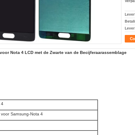
Verpa
Levert
Betal
Lever
Co
oor Nota 4 LCD met de Zwarte van de Becijferaarassemblage
 4
r voor Samsung-Nota 4