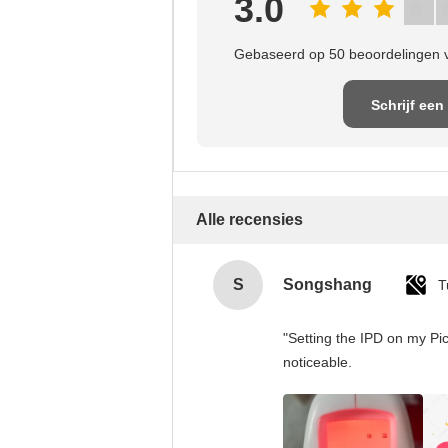
3.0
Gebaseerd op 50 beoordelingen v
Schrijf een
recensie
Alle recensies
S
Songshang
T
"Setting the IPD on my Pi
noticeable.