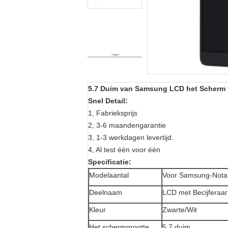
5.7 Duim van Samsung LCD het Scherm v
Snel Detail:
1, Fabrieksprijs
2, 3-6 maandengarantie
3, 1-3 werkdagen levertijd.
4, Al test één voor één
Specificatie:
Modelaantal
Voor Samsung-Nota
Deelnaam
LCD met Becijferaa
Kleur
Zwarte/Wit
Het schermgrootte
5.7 duim