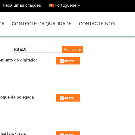
Peça umas citações
Portuguese
CA
CONTROLE DA QUALIDADE
CONTACTE-NOS
njunto do digitador
Contato
toque da polegada
Contato
 galáxia S3 de