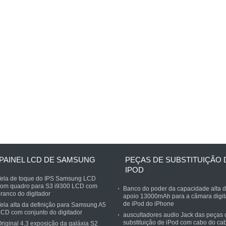
PAINEL LCD DE SAMSUNG
PEÇAS DE SUBSTITUIÇÃO 
IPOD
Tela de toque do IPS Samsung LCD
com quadro para S3 i9300 LCD com
Banco do poder da capacidade alta 
ranco do digitador
apoio 13000mAh para a câmara digit
de iPod do iPhone
ela alta da definição para Samsung A5
CD com conjunto do digitador
auscultadores audio Jack das peças 
substituição de iPod com cabo do ca
riginal 4,3 exposição da galáxia S2