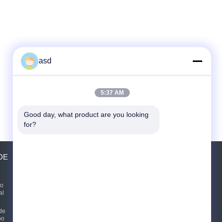
asd
5:37 AM
Good day, what product are you looking 
for?
DE
PEDIR UM ORÇAMENTO
Enviar
do
al
de
E-Mail
Mapa do Site
|
bo