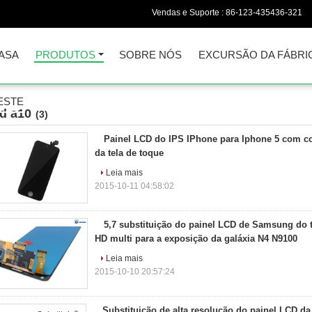
Vendas e Suporte :
86-123-435436-321
ASA
PRODUTOS
SOBRE NÓS
EXCURSÃO DA FÁBRI
ESTE
cd a10
(3)
Painel LCD do IPS IPhone para Iphone 5 com co
da tela de toque
Leia mais
2015-10-11 04:58:02
5,7 substituição do painel LCD de Samsung do 
HD multi para a exposição da galáxia N4 N9100
Leia mais
2015-10-10 20:57:24
Substituição de alta resolução do painel LCD da