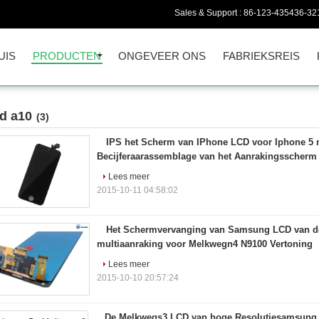
Sales & Support :
86-123-435436-32
UIS
PRODUCTEN
ONGEVEER ONS
FABRIEKSREIS
cd a10
(3)
IPS het Scherm van IPhone LCD voor Iphone 5 
Becijferaarassemblage van het Aanrakingsscherm
Lees meer
2015-10-11 04:58:02
Het Schermvervanging van Samsung LCD van d
multiaanraking voor Melkwegn4 N9100 Vertoning
Lees meer
2015-10-10 20:57:24
De Melkwegs3 LCD van hoge Resolutiesamsung 