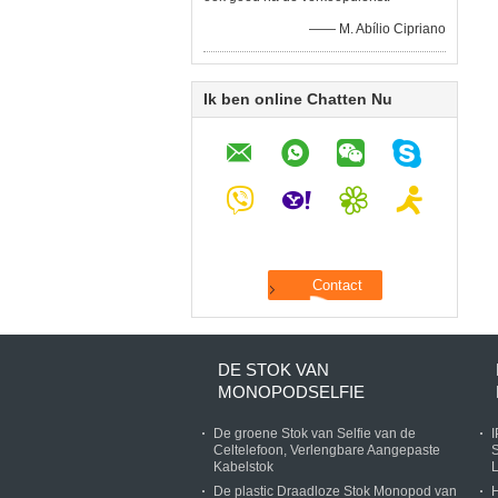
—— M. Abílio Cipriano
Ik ben online Chatten Nu
DE STOK VAN
MONOPODSELFIE
De groene Stok van Selfie van de
I
Celtelefoon, Verlengbare Aangepaste
Kabelstok
L
De plastic Draadloze Stok Monopod van
H