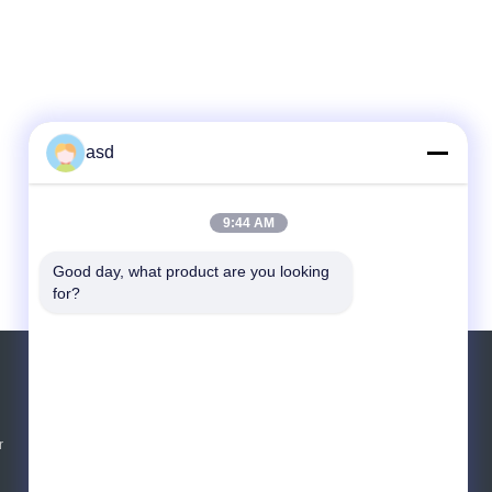
asd
9:44 AM
Good day, what product are you looking 
for?
VRAAG EEN OFFERTE AAN
Stuur
r
E-Mail
Sitemap
|