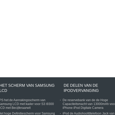
HET SCHERM VAN SAMSUNG
DE DELEN VAN DE
LCD
IPODVERVANGING
PS het de Aanrakingsscherm van
De reservebank van de de Hoge
Samsung LCD met kader voor S3 i9300
Capaciteitsmacht van 13000mAh voo
CD met Becijferaarwit
iPhone iPod Digitale Camera
et hoge Definitiescherm voor Samsung
iPod de Audiohoofdtelefoon Jack van