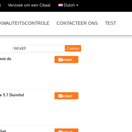
Verzoek om een Citaat
Dutch
1
KWALITEITSCONTROLE
CONTACTEER ONS
TEST
met de
Contact
e 5.7 Duimhd
Contact
het