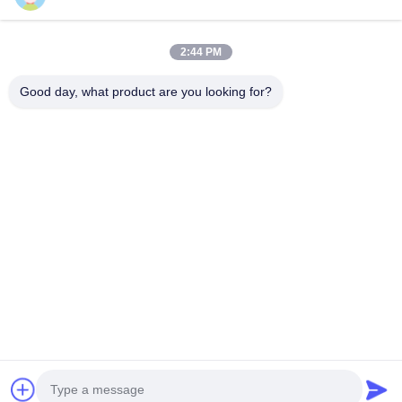
UMBAUTEN
2:44 PM
iphone Glasersatz
iphone 5s Schirmersatz
Good day, what product are you looking for?
iphone 6s Schirmersatz
TRETEN SIE MIT UNS IN VERBINDUNG
China Phone LCD Screen Replacement Online Market
Addresss:
address China Phone LCD Screen Replacement Online Market
address
Telefon:
0086-123-435436-321
E-Mail:
675991288@qq.com
KONTAKT
Copyright © 2015 - 2025 iphonelcdscreens.com. All rights reserved. Developed by
ECER