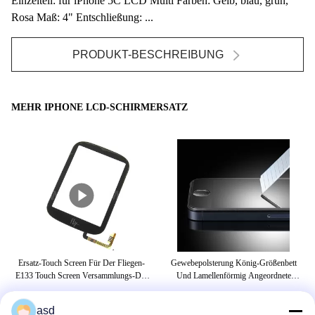
Einzelteil: für iPhone 5C LCD Multi Farben: Gelb, blau, grün,
Rosa Maß: 4" Entschließung: ...
PRODUKT-BESCHREIBUNG
MEHR IPHONE LCD-SCHIRMERSATZ
l
Ersatz-Touch Screen Für Der Fliegen-
Gewebepolsterung König-Größenbett
B
atz
E133 Touch Screen Versammlungs-Der
Und Lamellenförmig Angeordnete
Fliegen-E134Replacement Für
Hölzerne Schreibtischtabellen Mit
Versammlungs-Fliege E134Replacemen
Gepäckkabinett
asd
Der Fliegen-E133