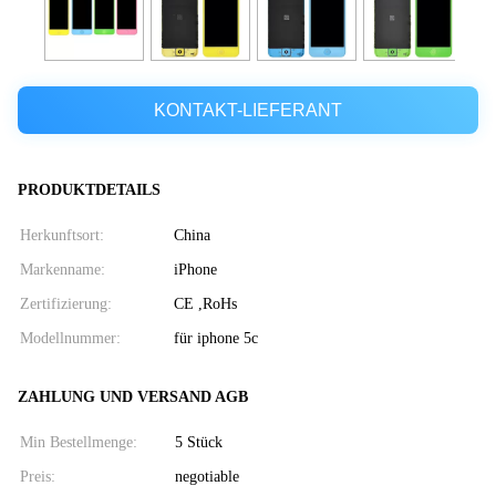
KONTAKT-LIEFERANT
PRODUKTDETAILS
Herkunftsort:
China
Markenname:
iPhone
Zertifizierung:
CE ,RoHs
Modellnummer:
für iphone 5c
ZAHLUNG UND VERSAND AGB
Min Bestellmenge:
5 Stück
Preis:
negotiable