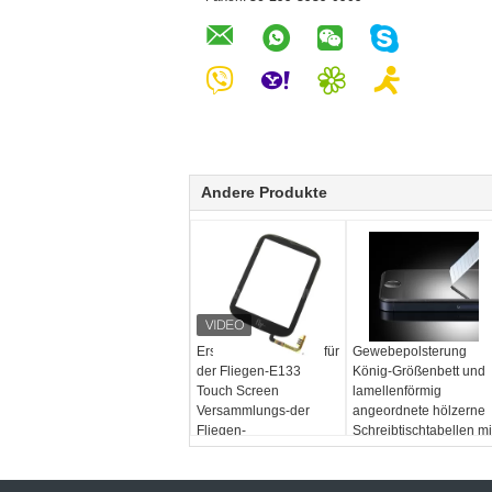
Andere Produkte
Ersatz-Touch Screen für
Gewebepolsterung
der Fliegen-E133
König-Größenbett und
Touch Screen
lamellenförmig
Versammlungs-der
angeordnete hölzerne
Fliegen-
Schreibtischtabellen mi
E134Replacement für
Gepäckkabinett
Versammlungs-Fliege
E134Replacemen der