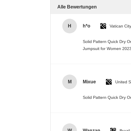
Alle Bewertungen
H
h*o
Solid Pattern Quick Dry 
Jumpsuit for Women 20
M
Mixue
United S
Solid Pattern Quick Dry
W
Wanzan
Brazil