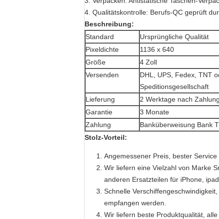
3.
Verpacken: Antistatische Taschen-Verpa
4.
Qualitätskontrolle: Berufs-QC geprüft d
Beschreibung:
Standard
Ursprüngliche Qualität
Pixeldichte
1136 x 640
Größe
4 Zoll
Versenden
DHL, UPS, Fedex, TNT od
Speditionsgesellschaft
Lieferung
2 Werktage nach Zahlung
Garantie
3 Monate
Zahlung
Banküberweisung Bank T
Stolz-Vorteil:
Angemessener Preis, bester Service 
Wir liefern eine Vielzahl von Marke 
anderen Ersatzteilen für iPhone, ip
Schnelle Verschiffengeschwindigkei
empfangen werden.
Wir liefern beste Produktqualität, 