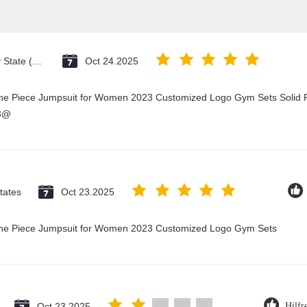
Vatican City State (Holy See)
Oct 24.2025
One Piece Jumpsuit for Women 2023 Customized Logo Gym Sets Solid P
23@
tates
Oct 23.2025
 One Piece Jumpsuit for Women 2023 Customized Logo Gym Sets
Oct 23.2025
Hilfr