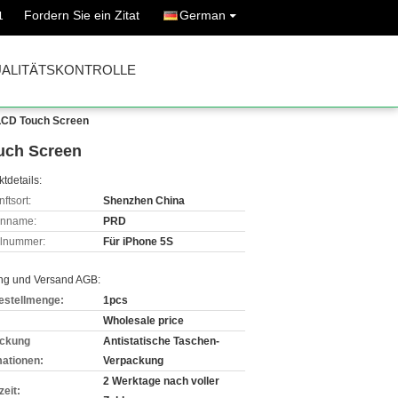
Fordern Sie ein Zitat
German
1
ALITÄTSKONTROLLE
 LCD Touch Screen
ouch Screen
tdetails:
ftsort:
Shenzhen China
enname:
PRD
lnummer:
Für iPhone 5S
ng und Versand AGB:
estellmenge:
1pcs
Wholesale price
ckung
Antistatische Taschen-
mationen:
Verpackung
2 Werktage nach voller
zeit: