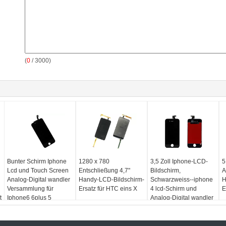
(
0
/ 3000)
Bunter Schirm Iphone
1280 x 780
3,5 Zoll Iphone-LCD-
5
Lcd und Touch Screen
Entschließung 4,7"
Bildschirm,
A
Analog-Digital wandler
Handy-LCD-Bildschirm-
Schwarzweiss--iphone
H
Versammlung für
Ersatz für HTC eins X
4 lcd-Schirm und
E
t
Iphone6 6plus 5
Analog-Digital wandler
Versammlung