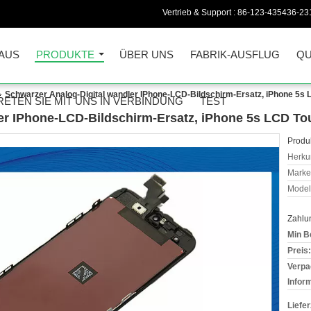
Vertrieb & Support :
86-123-435436-23
AUS
PRODUKTE
ÜBER UNS
FABRIK-AUSFLUG
QU
Schwarzer Analog-Digital wandler IPhone-LCD-Bildschirm-Ersatz, iPhone 5s
RETEN SIE MIT UNS IN VERBINDUNG
TEST
er IPhone-LCD-Bildschirm-Ersatz, iPhone 5s LCD T
Produk
Herkun
Mark
Model
Zahlu
Min B
Preis:
Verpa
Infor
Liefer