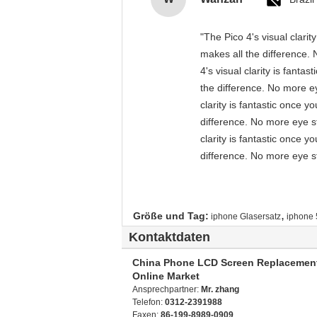
"The Pico 4's visual clari
makes all the difference. 
4's visual clarity is fant
the difference. No more ey
clarity is fantastic once 
difference. No more eye st
clarity is fantastic once 
difference. No more eye st
,
Größe und Tag:
iphone Glasersatz
iphone 
Kontaktdaten
China Phone LCD Screen Replacemen
Online Market
Ansprechpartner:
Mr. zhang
Telefon:
0312-2391988
Faxen:
86-199-8989-0909