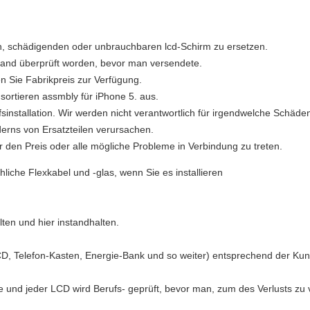
n, schädigenden oder unbrauchbaren lcd-Schirm zu ersetzen.
stand überprüft worden, bevor man versendete.
en Sie Fabrikpreis zur Verfügung.
 sortieren assmbly für iPhone 5. aus.
nstallation. Wir werden nicht verantwortlich für irgendwelche Schäden
erns von Ersatzteilen verursachen.
ber den Preis oder alle mögliche Probleme in Verbindung zu treten.
liche Flexkabel und -glas, wenn Sie es installieren
ten und hier instandhalten.
CD, Telefon-Kasten, Energie-Bank und so weiter) entsprechend der Ku
e und jeder LCD wird Berufs- geprüft, bevor man, zum des Verlusts zu