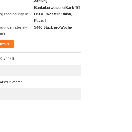
Zahlung
Banküberweisung Bank T/T
ngsbedingungen:
HSBC, Western Union,
Paypal
rgungsmaterial-
5000 Stück pro Woche
eit:
ntakt
0 x 1136
oßes Inventar