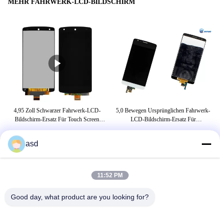
MEHR FAHRWERK-LCD-BILDSCHIRM
z
4,95 Zoll Schwarzer Fahrwerk-LCD-
5,0 Bewegen Ursprünglichen Fahrwerk-
s
Bildschirm-Ersatz Für Touch Screen
LCD-Bildschirm-Ersatz Für
Analog-Digital Wandler Fahrwerk-
Anzeigenschwarzweiß G3s Mini-LCD
Er
Verbindungs-5 D820 LCD
Schritt Für Schritt Fort
asd
UMBAUTEN
11:52 PM
Fahrwerk 19-Zoll-Monitor
lcd-Handyschirme
Good day, what product are you looking for?
Handy Ersatz Bildschirme