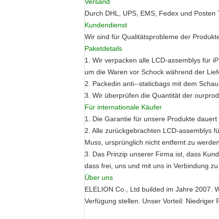
Versand
Durch DHL, UPS, EMS, Fedex und Posten T
Kundendienst
Wir sind für Qualitätsprobleme der Produkt
Paketdetails
1. Wir verpacken alle LCD-assemblys für i
um die Waren vor Schock während der Lief
2. Packedin anti--staticbags mit dem Schau
3. Wir überprüfen die Quantität der ourprod
Für internationale Käufer
1. Die Garantie für unsere Produkte dauer
2. Alle zurückgebrachten LCD-assemblys für
Muss, ursprünglich nicht entfernt zu werde
3. Das Prinzip unserer Firma ist, dass Ku
dass frei, uns und mit uns in Verbindung zu
Über uns
ELELION Co., Ltd builded im Jahre 2007. Wir
Verfügung stellen. Unser Vorteil: Niedriger