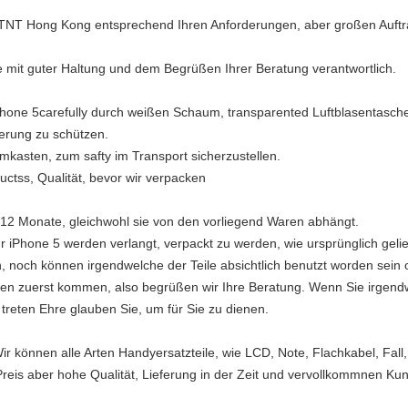
NT Hong Kong entsprechend Ihren Anforderungen, aber großen Auftr
e mit guter Haltung und dem Begrüßen Ihrer Beratung verantwortlich.
Phone 5carefully durch weißen Schaum, transparented Luftblasentasch
erung zu schützen.
mkasten, zum safty im Transport sicherzustellen.
uctss, Qualität, bevor wir verpacken
t 12 Monate, gleichwohl sie von den vorliegend Waren abhängt.
 iPhone 5 werden verlangt, verpackt zu werden, wie ursprünglich geli
n, noch können irgendwelche der Teile absichtlich benutzt worden sein
nden zuerst kommen, also begrüßen wir Ihre Beratung. Wenn Sie irgend
 treten Ehre glauben Sie, um für Sie zu dienen.
 können alle Arten Handyersatzteile, wie LCD, Note, Flachkabel, Fall, 
 Preis aber hohe Qualität, Lieferung in der Zeit und vervollkommnen Ku