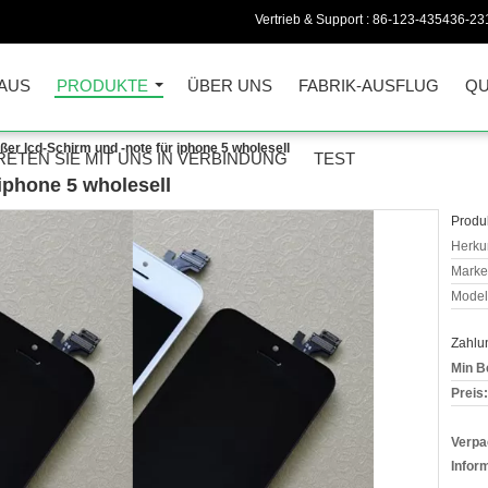
Vertrieb & Support :
86-123-435436-23
AUS
PRODUKTE
ÜBER UNS
FABRIK-AUSFLUG
QU
ßer lcd-Schirm und -note für iphone 5 wholesell
RETEN SIE MIT UNS IN VERBINDUNG
TEST
 iphone 5 wholesell
Produk
Herkun
Mark
Model
Zahlu
Min B
Preis:
Verpa
Infor