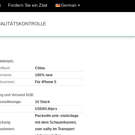
Fordern Sie ein Zitat
German
1
ALITÄTSKONTROLLE
tdetails:
ftsort:
China
enname:
100% new
lnummer:
Für iPhone 5
ng und Versand AGB:
estellmenge:
10 Stück
USD65.8/pcs
Packedin anti--staticbags
ckung
mit dem Schaumkasten,
mationen:
zum safty im Transport