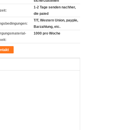
sicherzustellen
1-2 Tage senden nachher,
zeit:
die paied
T/T, Western Union, payple,
ngsbedingungen:
Barzahlung, etc.
rgungsmaterial-
1000 pro Woche
eit:
ntakt