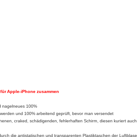
 für Apple-iPhone zusammen
nd nagelneues 100%
5 werden und 100% arbeitend geprüft, bevor man versendet
chenen, craked, schädigenden, fehlerhaften Schirm, diesen kuriert auch
durch die antistatischen und transparenten Plastiktaschen der Luftblas